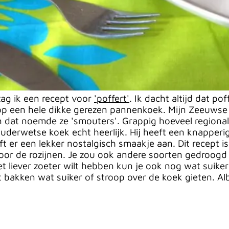
zag ik een recept voor
'poffert'
. Ik dacht altijd dat p
 op een hele dikke gerezen pannenkoek. Mijn Zeeuws
en dat noemde ze 'smouters'. Grappig hoeveel regiona
uderwetse koek echt heerlijk. Hij heeft een knapperig
ft er een lekker nostalgisch smaakje aan. Dit recept 
oor de rozijnen. Je zou ook andere soorten gedroogd
 het liever zoeter wilt hebben kun je ook nog wat suik
t bakken wat suiker of stroop over de koek gieten. Alb