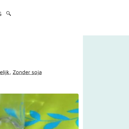
G
lijk
,
Zonder soja