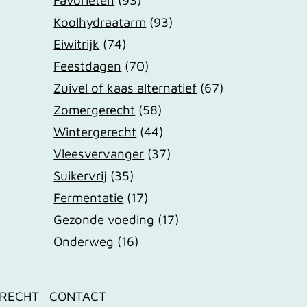
Koolhydraatarm
(93)
Eiwitrijk
(74)
Feestdagen
(70)
Zuivel of kaas alternatief
(67)
Zomergerecht
(58)
Wintergerecht
(44)
Vleesvervanger
(37)
Suikervrij
(35)
Fermentatie
(17)
Gezonde voeding
(17)
Onderweg
(16)
RECHT
CONTACT