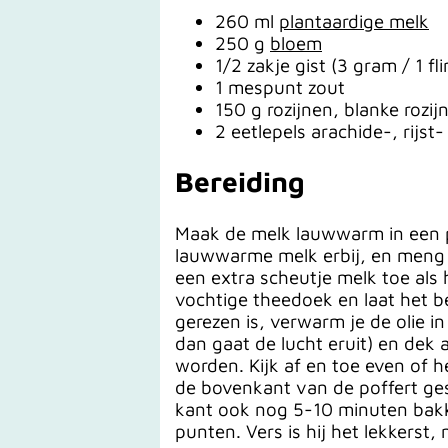
260 ml
plantaardige melk
250 g
bloem
1/2 zakje gist (3 gram / 1 fl
1 mespunt zout
150 g rozijnen, blanke rozi
2 eetlepels arachide-, rijst-
Bereiding
Maak de melk lauwwarm in een p
lauwwarme melk erbij, en meng t
een extra scheutje melk toe als 
vochtige theedoek en laat het be
gerezen is, verwarm je de olie i
dan gaat de lucht eruit) en dek
worden. Kijk af en toe even of 
de bovenkant van de poffert ges
kant ook nog 5-10 minuten bakke
punten. Vers is hij het lekkerst