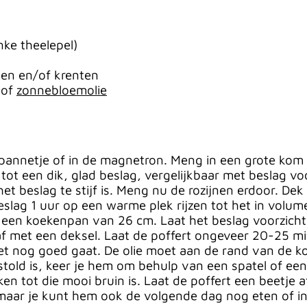
inke theelepel)
jnen en/of krenten
 of
zonnebloemolie
annetje of in de magnetron. Meng in een grote kom d
ot een dik, glad beslag, vergelijkbaar met beslag voo
het beslag te stijf is. Meng nu de rozijnen erdoor. De
slag 1 uur op een warme plek rijzen tot het in volume
n een koekenpan van 26 cm. Laat het beslag voorzichtig
 af met een deksel. Laat de poffert ongeveer 20-25 m
het nog goed gaat. De olie moet aan de rand van de ko
told is, keer je hem om behulp van een spatel of een
n tot die mooi bruin is. Laat de poffert een beetje a
, maar je kunt hem ook de volgende dag nog eten of in