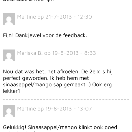
Martine
op
21-7-2013 - 12:30
Fijn! Dankjewel voor de feedback.
Mariska B.
op
19-8-2013 - 8:33
Nou dat was het, het afkoelen. De 2e x is hij
perfect geworden. Ik heb hem met
sinaasappel/mango sap gemaakt :) Ook erg
lekker1
Martine
op
19-8-2013 - 13:07
Gelukkig! Sinaasappel/mango klinkt ook goed