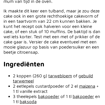
mum van tijd in de oven.
Ik maakte dit keer een tulband, maar je zou deze
cake ook in een grote rechthoekige cakevorm of
in een taartvorm van 22 cm kunnen bakken. Je
kunt het recept ook halveren voor een kleine
cake, of een stuk of 10 muffins. De baktijd is dan
wel iets korter. Test met een met of prikker of de
cake gaar is. Versier de cake eventueel met een
mooie glazuur op basis van poedersuiker en een
beetje citroensap.
Ingrediënten
2 koppen (260 g)
tarwebloem
of
gebuild
tarwemeel
2 eetlepels custardpoeder of 2 el
maizena
+
1 tl vanille extract
3 theelepels
bakpoeder
of 1 tl
bakpoeder
en
1 tl
baksoda