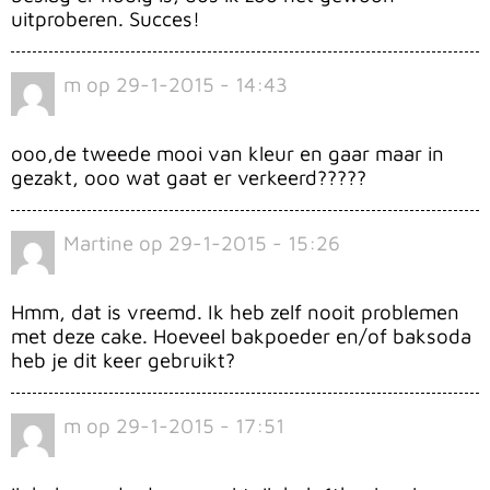
uitproberen. Succes!
m
op
29-1-2015 - 14:43
ooo,de tweede mooi van kleur en gaar maar in
gezakt, ooo wat gaat er verkeerd?????
Martine
op
29-1-2015 - 15:26
Hmm, dat is vreemd. Ik heb zelf nooit problemen
met deze cake. Hoeveel bakpoeder en/of baksoda
heb je dit keer gebruikt?
m
op
29-1-2015 - 17:51