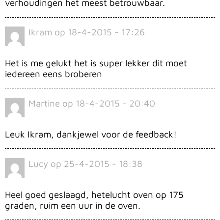
verhoudingen het meest betrouwbaar.
Ikram
op
18-4-2015 - 17:26
Het is me gelukt het is super lekker dit moet
iedereen eens broberen
Martine
op
18-4-2015 - 20:40
Leuk Ikram, dankjewel voor de feedback!
Lucy
op
25-4-2015 - 18:38
Heel goed geslaagd, hetelucht oven op 175
graden, ruim een uur in de oven.