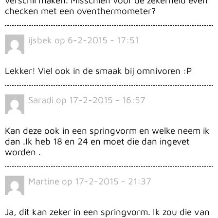
verschil maken. Misschien voor de zekerheid even
checken met een oventhermometer?
ijsbek
op
6-2-2015 - 17:51
Lekker! Viel ook in de smaak bij omnivoren :P
Saradi
op
17-2-2015 - 16:57
Kan deze ook in een springvorm en welke neem ik
dan .Ik heb 18 en 24 en moet die dan ingevet
worden .
Martine
op
17-2-2015 - 21:37
Ja, dit kan zeker in een springvorm. Ik zou die van