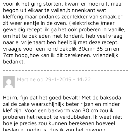
voor ik het ging storten, kwam er mooi uit, maar
begon uit elkaar te vallen,binnenkant wat
klefferig.maar ondanks zeer lekker van smaak.er
zit weer eentje in de oven. ( elektrische )maar
geweldig recept. ik ga het ook proberen in vanille,
om het te bekleden met fondant. heb veel vraag
naar ei vrije taart.ben heel blij met deze recept.
vraagje voor een rond bakblik 30cm- 35 cm en
7cm hoog,hoe kan ik dit berekenen. vriendelijk
bedankt.
Martine
op
29-1-2015 - 14:22
Hoi m, fijn dat het goed bevalt! Met de baksoda
zal de cake waarschijnlijk beter rijzen en minder
klef zijn. Voor een bakvorm van 30 cm zou ik
proberen het recept te verdubbelen. Ik weet niet
hoe je precies zou kunnen berekenen hoeveel
beslag er nodig is, dus ik zou het gewoon