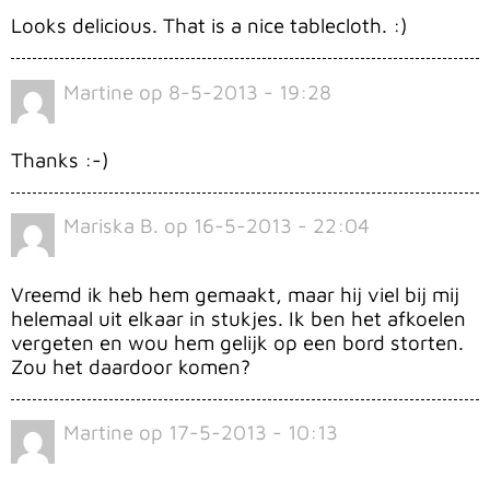
Looks delicious. That is a nice tablecloth. :)
Martine
op
8-5-2013 - 19:28
Thanks :-)
Mariska B.
op
16-5-2013 - 22:04
Vreemd ik heb hem gemaakt, maar hij viel bij mij
helemaal uit elkaar in stukjes. Ik ben het afkoelen
vergeten en wou hem gelijk op een bord storten.
Zou het daardoor komen?
Martine
op
17-5-2013 - 10:13