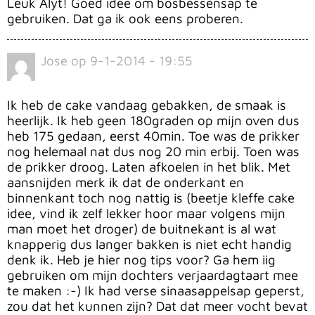
Leuk Alyt! Goed idee om bosbessensap te
gebruiken. Dat ga ik ook eens proberen.
Jose
op
9-1-2014 - 19:55
Ik heb de cake vandaag gebakken, de smaak is
heerlijk. Ik heb geen 180graden op mijn oven dus
heb 175 gedaan, eerst 40min. Toe was de prikker
nog helemaal nat dus nog 20 min erbij. Toen was
de prikker droog. Laten afkoelen in het blik. Met
aansnijden merk ik dat de onderkant en
binnenkant toch nog nattig is (beetje kleffe cake
idee, vind ik zelf lekker hoor maar volgens mijn
man moet het droger) de buitnekant is al wat
knapperig dus langer bakken is niet echt handig
denk ik. Heb je hier nog tips voor? Ga hem iig
gebruiken om mijn dochters verjaardagtaart mee
te maken :-) Ik had verse sinaasappelsap geperst,
zou dat het kunnen zijn? Dat dat meer vocht bevat