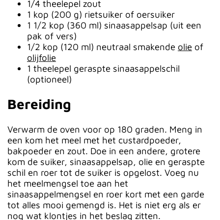
1/4 theelepel zout
1 kop (200 g) rietsuiker of oersuiker
1 1/2 kop (360 ml) sinaasappelsap (uit een
pak of vers)
1/2 kop (120 ml) neutraal smakende
olie
of
olijfolie
1 theelepel geraspte sinaasappelschil
(optioneel)
Bereiding
Verwarm de oven voor op 180 graden. Meng in
een kom het meel met het custardpoeder,
bakpoeder en zout. Doe in een andere, grotere
kom de suiker, sinaasappelsap, olie en geraspte
schil en roer tot de suiker is opgelost. Voeg nu
het meelmengsel toe aan het
sinaasappelmengsel en roer kort met een garde
tot alles mooi gemengd is. Het is niet erg als er
nog wat klontjes in het beslag zitten.