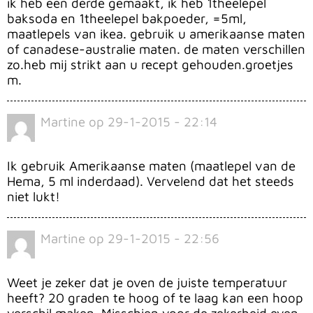
ik heb een derde gemaakt, ik heb 1theelepel
baksoda en 1theelepel bakpoeder, =5ml,
maatlepels van ikea. gebruik u amerikaanse maten
of canadese-australie maten. de maten verschillen
zo.heb mij strikt aan u recept gehouden.groetjes
m.
Martine
op
29-1-2015 - 22:14
Ik gebruik Amerikaanse maten (maatlepel van de
Hema, 5 ml inderdaad). Vervelend dat het steeds
niet lukt!
Martine
op
29-1-2015 - 22:56
Weet je zeker dat je oven de juiste temperatuur
heeft? 20 graden te hoog of te laag kan een hoop