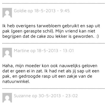
Goldie
op
18-5-2013 - 9:45
Ik heb overigens tarwebloem gebruikt en sap uit
pak (geen geraspte schil). Mijn vriend kan niet
begrijpen dat de cake zou lekker is geworden. :)
Martine
op
18-5-2013 - 13:01
Haha, mijn moeder kon ook nauwelijks geloven
dat er geen ei in zat. Ik had net als jij sap uit een
pak, en gedroogde rasp uit een zakje van de
natuurwinkel.
Suzanne
op
30-5-2013 - 23:02