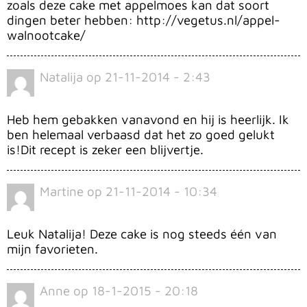
zoals deze cake met appelmoes kan dat soort
dingen beter hebben: http://vegetus.nl/appel-
walnootcake/
Natalija
op
21-11-2014 - 2:43
Heb hem gebakken vanavond en hij is heerlijk. Ik
ben helemaal verbaasd dat het zo goed gelukt
is!Dit recept is zeker een blijvertje.
Martine
op
21-11-2014 - 10:34
Leuk Natalija! Deze cake is nog steeds één van
mijn favorieten.
Anne
op
18-1-2015 - 20:18