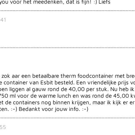
you voor het meedenken, dat is fijn! :) Liefs
:41
 op zok aar een betaalbare therm foodcontainer met br
e container van Esbit besteld. Een vriendelijke prijs
en liggen al gauw rond de 40,00 per stuk. Nu heb ik
750 ml voor de warme lunch en was rond de 45,00 kwij
t de containers nog binnen krijgen, maar ik kijk er er
en. :-) Bedankt voor jouw info. :-)
:55