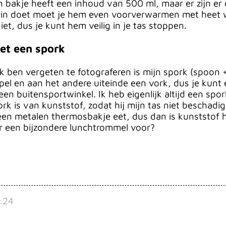
jn bakje heeft een inhoud van 500 ml, maar er zijn e
rin doet moet je hem even voorverwarmen met heet wa
niet, dus je kunt hem veilig in je tas stoppen.
met een spork
k ben vergeten te fotograferen is mijn spork (spoon +
pel en aan het andere uiteinde een vork, dus je kunt
en buitensportwinkel. Ik heb eigenlijk altijd een spork
k is van kunststof, zodat hij mijn tas niet beschadi
 een metalen thermosbakje eet, dus dan is kunststof 
r een bijzondere lunchtrommel voor?
:24