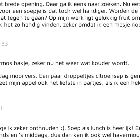
 brede opening. Daar ga ik eens naar zoeken. Nu eet 
oor een soepje is dat toch wel handiger. Worden de ap
t tegen te gaan? Op mijn werk ligt gelukkig fruit om
k het zo handig vinden, zeker omdat ik een mesje no
:33
hermos bakje, zeker nu het weer wat kouder wordt.
 dag mooi vers. Een paar druppeltjes citroensap is geno
et mijn appel ook het liefste in partjes, als ik een he
1
 ik zeker onthouden :). Soep als lunch is heerlijk! En
nds en 's middags, dus dan kan ik ook wel havermou