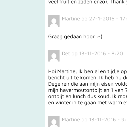
veel fruit en zaden enzo). Thank 
Martine
op
27-1-2015 - 17
Graag gedaan hoor :-)
Det
op
13-11-2016 - 8:20
Hoi Martine, Ik ben al en tijdje
bericht uit te komen. Ik heb nu d
Degenen die aan mijn eisen voldo
mijn havermoutontbijt en 1 van 
ontbijt en lunch dus koud. Ik moe
en winter in te gaan met warm et
Martine
op
13-11-2016 - 9