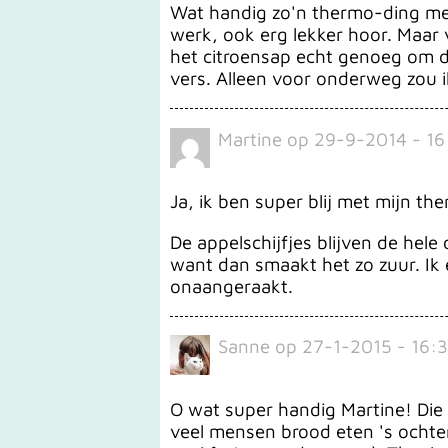
Wat handig zo'n thermo-ding met
werk, ook erg lekker hoor. Maar v
het citroensap echt genoeg om da
vers. Alleen voor onderweg zou i
Martine
op
29-9-2014 - 16
Ja, ik ben super blij met mijn t
De appelschijfjes blijven de hele
want dan smaakt het zo zuur. Ik e
onaangeraakt.
Sanne
op
27-1-2015 - 16:3
O wat super handig Martine! Die ga
veel mensen brood eten 's ochte