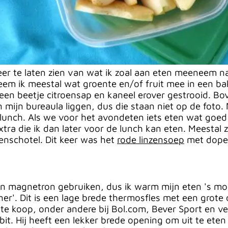
r te laten zien van wat ik zoal aan eten meeneem naa
em ik meestal wat groente en/of fruit mee in een bak
 een beetje citroensap en kaneel erover gestrooid. B
n mijn bureaula liggen, dus die staan niet op de foto
 lunch. Als we voor het avondeten iets eten wat g
xtra die ik dan later voor de lunch kan eten. Meestal 
nschotel. Dit keer was het
rode linzensoep
met dope
en magnetron gebruiken, dus ik warm mijn eten 's mo
r'. Dit is een lage brede thermosfles met een grote 
en te koop, onder andere bij Bol.com, Bever Sport en 
it. Hij heeft een lekker brede opening om uit te eten