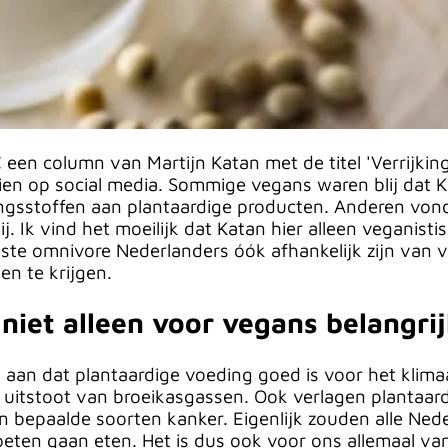
een column van Martijn Katan met de titel 'Verrijking
zien op social media. Sommige vegans waren blij dat
gsstoffen aan plantaardige producten. Anderen vonden
. Ik vind het moeilijk dat Katan hier alleen veganist
eeste omnivore Nederlanders óók afhankelijk zijn van 
n te krijgen.
niet alleen voor vegans belangri
cht aan dat plantaardige voeding goed is voor het klim
 uitstoot van broeikasgassen. Ook verlagen plantaard
en bepaalde soorten kanker. Eigenlijk zouden alle Ne
moeten gaan eten. Het is dus ook voor ons allemaal va