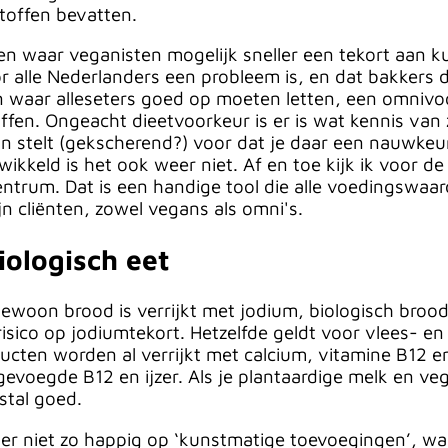
toffen bevatten.
n waar veganisten mogelijk sneller een tekort aan ku
or alle Nederlanders een probleem is, en dat bakkers
en waar alleseters goed op moeten letten, een omniv
ffen. Ongeacht dieetvoorkeur is er is wat kennis va
n stelt (gekscherend?) voor dat je daar een nauwkeu
kkeld is het ook weer niet. Af en toe kijk ik voor d
trum. Dat is een handige tool die alle voedingswaar
ijn cliënten, zowel vegans als omni's.
biologisch eet
ewoon brood is verrijkt met jodium, biologisch brood
risico op jodiumtekort. Hetzelfde geldt voor vlees- e
ducten worden al verrijkt met calcium, vitamine B12 e
gevoegde B12 en ijzer. Als je plantaardige melk en v
estal goed.
hter niet zo happig op ‘kunstmatige toevoegingen’, w