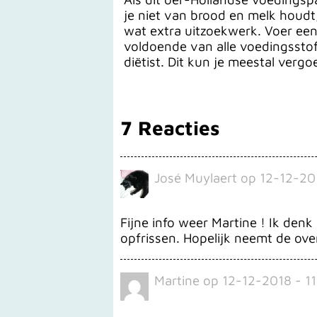
je niet van brood en melk houdt
wat extra uitzoekwerk. Voer een
voldoende van alle voedingsstoff
diëtist. Dit kun je meestal vergo
7 Reacties
José Muylaert
op
12-12-20
Fijne info weer Martine ! Ik de
opfrissen. Hopelijk neemt de ov
Martine
op
12-12-2018 - 1