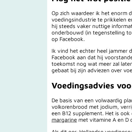
Op zich waardeer ik het enorm da
voedingsindustrie te prikkelen 
hij steeds vaker nuttige informa
onderbouwd (in tegenstelling tot
op Facebook.
Ik vind het echter heel jammer d
Facebook aan dat hij voorstander
toekomst nog wat meer zal laten 
gebaat bij zijn adviezen over v
Voedingsadvies voo
De basis van een volwaardig plan
volkorenbrood met jodium, verri
een B12 supplement. Het is ook
margarine
met vitamine A en D 
Als dit oer-Hollandse voedingspa