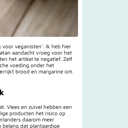
 voor veganisten'. Ik heb hier
 Katan aandacht vroeg voor het
 het artikel te negatief. Zelf
ische voeding onder het
verrijkt brood en margarine om
jk
aat. Vlees en zuivel hebben een
ige producten het risico op
derlanders daarom meer
n belang dat plantaardige