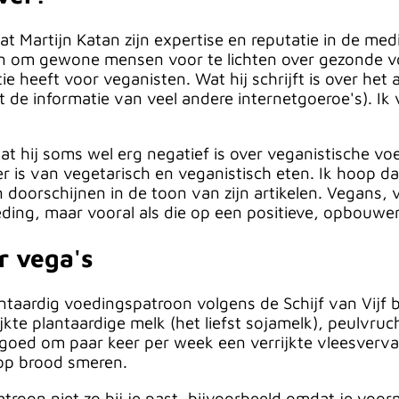
t Martijn Katan zijn expertise en reputatie in de me
en om gewone mensen voor te lichten over gezonde voe
tie heeft voor veganisten. Wat hij schrijft is over h
 de informatie van veel andere internetgoeroe's). Ik
at hij soms wel erg negatief is over veganistische voe
 is van vegetarisch en veganistisch eten. Ik hoop dat
doorschijnen in de toon van zijn artikelen. Vegans, ve
oeding, maar vooral als die op een positieve, opbou
r vega's
taardig voedingspatroon volgens de Schijf van Vijf be
jkte plantaardige melk (het liefst sojamelk), peulvr
 goed om paar keer per week een verrijkte vleesverv
op brood smeren.
troon niet zo bij je past, bijvoorbeeld omdat je voor