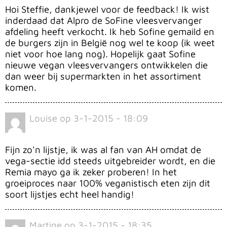
Hoi Steffie, dankjewel voor de feedback! Ik wist
inderdaad dat Alpro de SoFine vleesvervanger
afdeling heeft verkocht. Ik heb Sofine gemaild en
de burgers zijn in België nog wel te koop (ik weet
niet voor hoe lang nog). Hopelijk gaat Sofine
nieuwe vegan vleesvervangers ontwikkelen die
dan weer bij supermarkten in het assortiment
komen.
Louise
op
3-1-2015 - 18:09
Fijn zo'n lijstje, ik was al fan van AH omdat de
vega-sectie idd steeds uitgebreider wordt, en die
Remia mayo ga ik zeker proberen! In het
groeiproces naar 100% veganistisch eten zijn dit
soort lijstjes echt heel handig!
Martine
op
3-1-2015 - 18:35