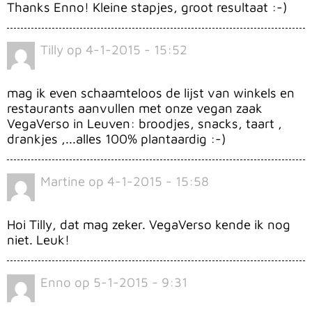
Thanks Enno! Kleine stapjes, groot resultaat :-)
Tilly
op
4-1-2015 - 15:52
mag ik even schaamteloos de lijst van winkels en
restaurants aanvullen met onze vegan zaak
VegaVerso in Leuven: broodjes, snacks, taart ,
drankjes ,...alles 100% plantaardig :-)
Martine
op
4-1-2015 - 15:58
Hoi Tilly, dat mag zeker. VegaVerso kende ik nog
niet. Leuk!
Enno
op
5-1-2015 - 9:31