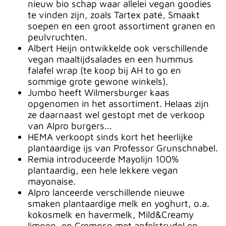
nieuw bio schap waar allelei vegan goodies
te vinden zijn, zoals Tartex paté, Smaakt
soepen en een groot assortiment granen en
peulvruchten.
Albert Heijn ontwikkelde ook verschillende
vegan maaltijdsalades en een hummus
falafel wrap (te koop bij AH to go en
sommige grote gewone winkels).
Jumbo heeft Wilmersburger kaas
opgenomen in het assortiment. Helaas zijn
ze daarnaast wel gestopt met de verkoop
van Alpro burgers...
HEMA verkoopt sinds kort het heerlijke
plantaardige ijs van Professor Grunschnabel.
Remia introduceerde Mayolijn 100%
plantaardig, een hele lekkere vegan
mayonaise.
Alpro lanceerde verschillende nieuwe
smaken plantaardige melk en yoghurt, o.a.
kokosmelk en havermelk, Mild&Creamy
limoen, en Cremoso met apfelstrudel en